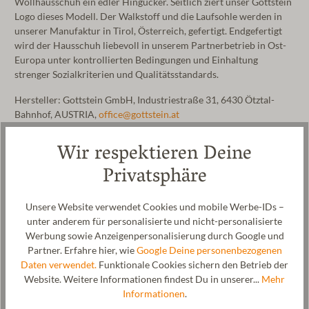
Wollhausschuh ein edler Hingucker. Seitlich ziert unser Gottstein
Logo dieses Modell. Der Walkstoff und die Laufsohle werden in
unserer Manufaktur in Tirol, Österreich, gefertigt. Endgefertigt
wird der Hausschuh liebevoll in unserem Partnerbetrieb in Ost-
Europa unter kontrollierten Bedingungen und Einhaltung
strenger Sozialkriterien und Qualitätsstandards.
Hersteller: Gottstein GmbH, Industriestraße 31, 6430 Ötztal-
Bahnhof, AUSTRIA,
office@gottstein.at
Wir respektieren Deine
Privatsphäre
Unsere Website verwendet Cookies und mobile Werbe-IDs –
unter anderem für personalisierte und nicht-personalisierte
Werbung sowie Anzeigenpersonalisierung durch Google und
Partner. Erfahre hier, wie
Google Deine personenbezogenen
Daten verwendet.
Funktionale Cookies sichern den Betrieb der
Website. Weitere Informationen findest Du in unserer...
Mehr
Informationen
.