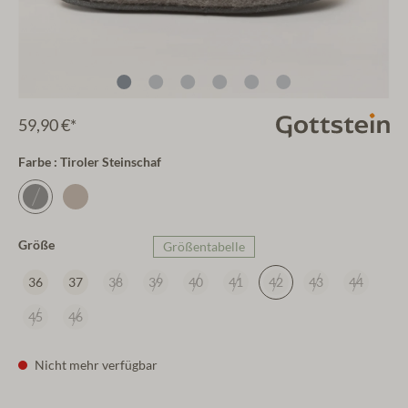
59,90 €*
Farbe : Tiroler Steinschaf
Größe
Größentabelle
36
37
38
39
40
41
42
43
44
45
46
Nicht mehr verfügbar