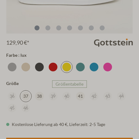
129,90 €*
Farbe : lux
Größe
Größentabelle
36
37
38
39
40
41
42
43
44
45
46
Kostenlose Lieferung ab 40 €, Lieferzeit: 2-5 Tage