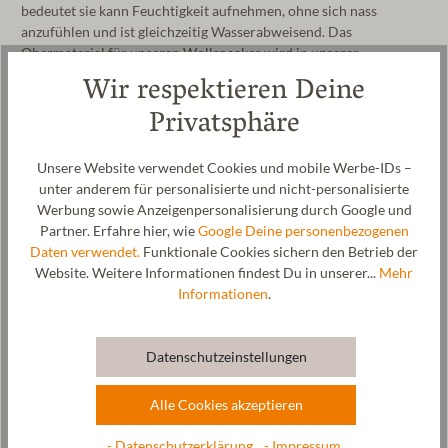
bedeutet sie kann Feuchtigkeit aufnehmen, ohne sich nass
anzufühlen und ist gleichzeitig Wasserabweisend. Das
Obermaterial für unseren Wollsneaker wird in unserer
Manufaktur in Tirol hergestellt. Der Sneaker wird bei unserem
Wir respektieren Deine
Partnerbetrieb in Spanien unter der Einhaltung höchster
Privatsphäre
Qualitäts- und Sicherheitsstandards endgefertigt.
Hersteller: Gottstein GmbH, Industriestraße 31, 6430 Ötztal-
Unsere Website verwendet Cookies und mobile Werbe-IDs –
Bahnhof, AUSTRIA,
office@gottstein.at
unter anderem für personalisierte und nicht-personalisierte
Werbung sowie Anzeigenpersonalisierung durch Google und
Partner. Erfahre hier, wie
Google Deine personenbezogenen
Daten verwendet.
Funktionale Cookies sichern den Betrieb der
Website. Weitere Informationen findest Du in unserer...
Mehr
Informationen
.
Wolle & Ressourcen
Pflege
Datenschutzeinstellungen
Größentabelle
Alle Cookies akzeptieren
- Datenschutzerklärung
- Impressum