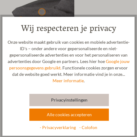
Wij respecteren je privacy
Onze website maakt gebruik van cookies en mobiele advertentie-
ID's – onder andere voor gepersonaliseerde en niet-
gepersonaliseerde advertenties en voor het personaliseren van
advertenties door Google en partners. Lees hier hoe
Google jouw
Onze hoogwaardige wollen deken van 100% mulesing-vrije
persoonsgegevens gebruikt.
Functionele cookies zorgen ervoor
scheerwol biedt perfect comfort en warmte voor jou en je huis.
dat de website goed werkt. Meer informatie vind je in onze...
Met zijn afmetingen van 145 x 200 cm is hij ideaal voor gezellige
Meer informatie
.
avonden op de bank of als stijlvol decoratie-element in je
woonkamer. Gemaakt van knusse merinowol en voorzien van een
label van plantaardig gelooid leer, zorgt onze deken voor een
Privacyinstellingen
aangenaam slaapklimaat en geeft hij tegelijkertijd elke ruimte
extra cachet. Wol is zeer onderhoudsvriendelijk, duurzaam en
dankzij zijn temperatuurregulerende eigenschappen koelt wol in
Alle cookies accepteren
de zomer en verwarmt het in de winter. Zo is een aangenaam
lichaamsklimaat altijd gegarandeerd. De wollen deken wordt met
- Privacyverklaring
- Colofon
veel liefde voor 100% vervaardigd in onze fabriek in Tirol,