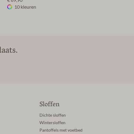
€ 69,90*
10 kleuren
aats.
Sloffen
Dichte sloffen
Wintersloffen
Pantoffels met voetbed