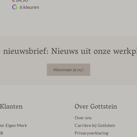
€ 64,90*
6 kleuren
 nieuwsbrief: Nieuws uit onze werkpl
Abonneer je nu!
 Klanten
Over Gottstein
B
Over ons
der Eigen Merk
Carrière bij Gottstein
2B
Privacyverklaring