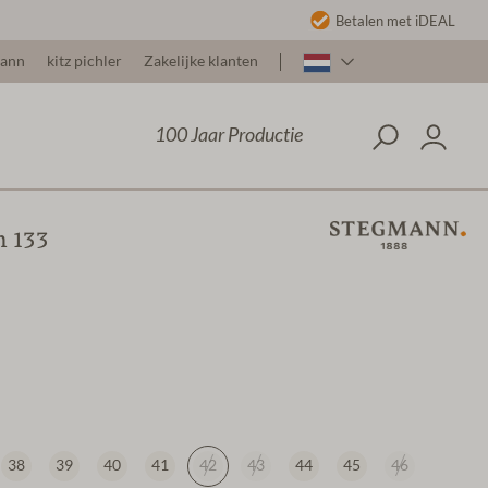
Betalen met iDEAL
mann
kitz pichler
Zakelijke klanten
100 Jaar Productie
 133
38
39
40
41
42
43
44
45
46