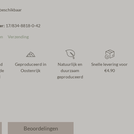
 beschikbaar
er:
17/834-8818-0-42
en
Verzending
nd
Geproduceerd in
Natuurlijk en
Snelle levering voor
de
Oostenrijk
duurzaam
€4.90
l
geproduceerd
Beoordelingen