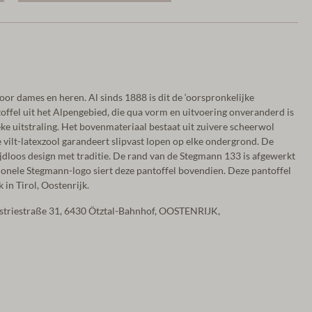
or dames en heren. Al sinds 1888 is dit de ‘oorspronkelijke
toffel uit het Alpengebied, die qua vorm en uitvoering onveranderd is
ieke uitstraling. Het bovenmateriaal bestaat uit zuivere scheerwol
 vilt-latexzool garandeert slipvast lopen op elke ondergrond. De
jdloos design met traditie. De rand van de Stegmann 133 is afgewerkt
tionele Stegmann-logo siert deze pantoffel bovendien. Deze pantoffel
 in Tirol, Oostenrijk.
ustriestraße 31, 6430 Ötztal-Bahnhof, OOSTENRIJK,