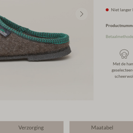
Niet langer
Productnumm
Betaalmethod
Met de ha
geselecteer
scheerwo
Verzorging
Maatabel