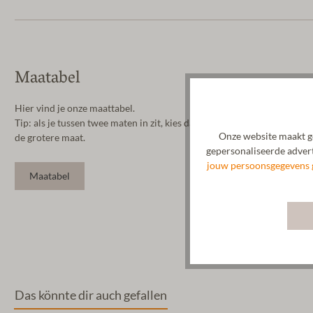
Maatabel
Hier vind je onze maattabel.
Tip: als je tussen twee maten in zit, kies dan
Onze website maakt ge
de grotere maat.
gepersonaliseerde advert
jouw persoonsgegevens 
Maatabel
Das könnte dir auch gefallen