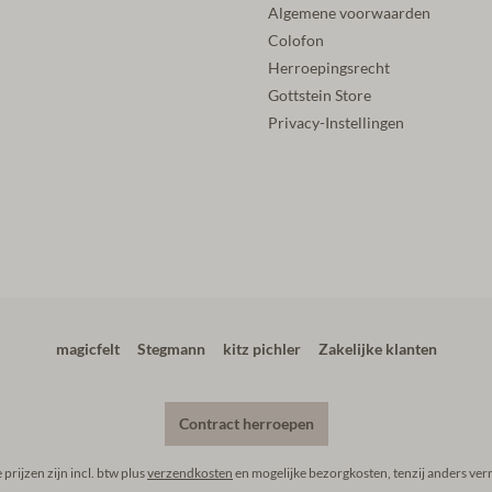
Algemene voorwaarden
Colofon
Herroepingsrecht
Gottstein Store
Privacy-Instellingen
magicfelt
Stegmann
kitz pichler
Zakelijke klanten
Contract herroepen
e prijzen zijn incl. btw plus
verzendkosten
en mogelijke bezorgkosten, tenzij anders ver