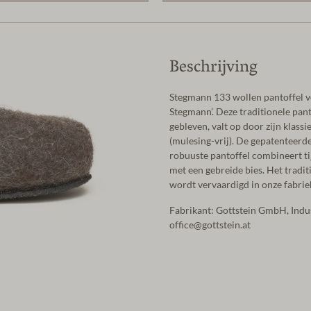
Beschrijving
Stegmann 133 wollen pantoffel vo
Stegmann’. Deze traditionele pan
gebleven, valt op door zijn klass
(mulesing-vrij). De gepatenteerde
robuuste pantoffel combineert ti
met een gebreide bies. Het tradi
wordt vervaardigd in onze fabriek
Fabrikant: Gottstein GmbH, Ind
office@gottstein.at