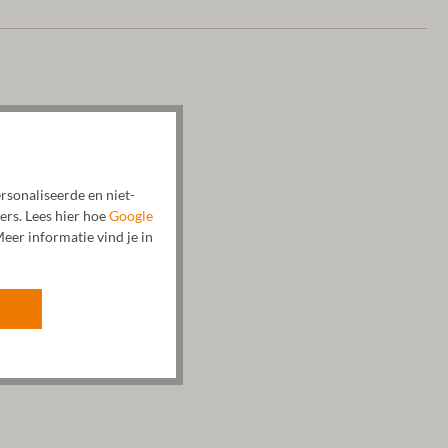
rsonaliseerde en niet-
ers. Lees hier hoe
Google
eer informatie vind je in