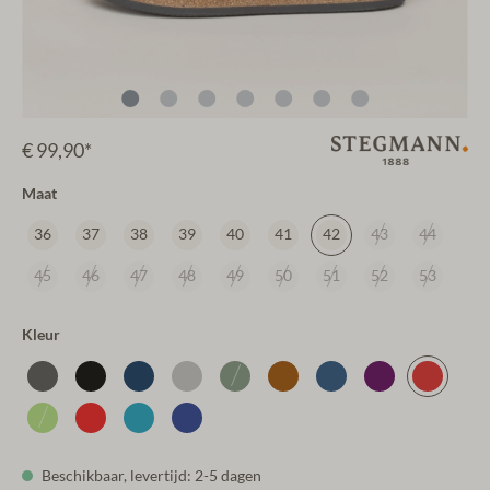
€ 99,90*
Maat
36
37
38
39
40
41
42
43
44
45
46
47
48
49
50
51
52
53
Kleur
Beschikbaar, levertijd: 2-5 dagen