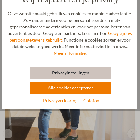
Wij respecteren je privacy
100% mulesing-vrije merinowol. De kurk-latexzool is bijzonder
comfortabel. Deze is anatomisch gevormd, licht verhoogd bij de
Onze website maakt gebruik van cookies en mobiele advertentie-
hiel en voorzien van teenuitsparingen. Zo zorgt de Stegmann-zool
ID's – onder andere voor gepersonaliseerde en niet-
voor ontspanning tijdens het lopen, is schokdempend en
gepersonaliseerde advertenties en voor het personaliseren van
bevorderlijk voor de gezondheid. De merinowol is bijzonder fijn,
advertenties door Google en partners. Lees hier hoe
Google jouw
antibacterieel en temperatuurregulerend. Deze comfortabele
persoonsgegevens gebruikt.
Functionele cookies zorgen ervoor
vilten klomp wordt van de bovenstof tot de zool vervaardigd in
dat de website goed werkt. Meer informatie vind je in onze...
onze fabriek in Tirol, Oostenrijk.
Meer informatie
.
Fabrikant: Gottstein GmbH, Industriestraße 31, 6430 Ötztal-
Bahnhof, OOSTENRIJK,
office@gottstein.at
Privacyinstellingen
Alle cookies accepteren
- Privacyverklaring
- Colofon