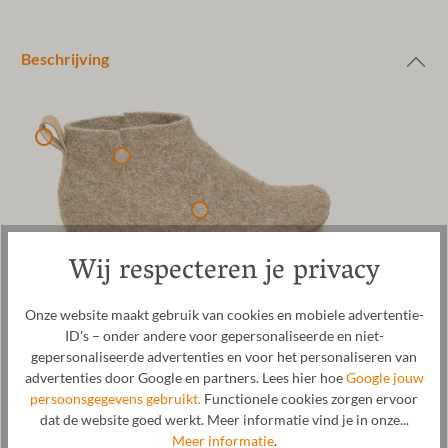
Beschrijving
Wij respecteren je privacy
Onze website maakt gebruik van cookies en mobiele advertentie-
ID's – onder andere voor gepersonaliseerde en niet-
Magicfelt 744 vilten huttenslof voor dames en heren van 100%
gepersonaliseerde advertenties en voor het personaliseren van
zuivere shetlandwol. Het bovenmateriaal wordt naadloos uit één
advertenties door Google en partners. Lees hier hoe
Google jouw
stuk over een leest gevilt en krijgt daardoor zijn perfecte
persoonsgegevens gebruikt.
Functionele cookies zorgen ervoor
anatomische vorm. Deze vilten laars is voorzien van een
dat de website goed werkt. Meer informatie vind je in onze...
hoogwaardige, robuuste zool van runderleer. Voor extra gemak is
Meer informatie
.