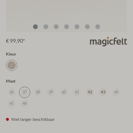
€ 99,90*
Kleur
Maat
36
37
38
39
40
41
42
43
44
45
46
Niet langer beschikbaar