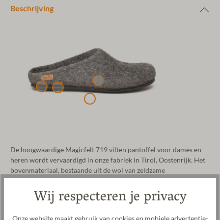
Beschrijving
De hoogwaardige Magicfelt 719 vilten pantoffel voor dames en
heren wordt vervaardigd in onze fabriek in Tirol, Oostenrijk. Het
bovenmateriaal, bestaande uit de wol van zeldzame
schapenrassen, wordt in heel Tirol verzameld en in onze fabriek
Wij respecteren je privacy
verwerkt tot een unieke vilten pantoffel. Tijdens de productie
vilten we de pantoffel volledig naadloos en met de hand over een
leest. De anatomisch gevormde, gepatenteerde vilt-latexzool
Onze website maakt gebruik van cookies en mobiele advertentie-