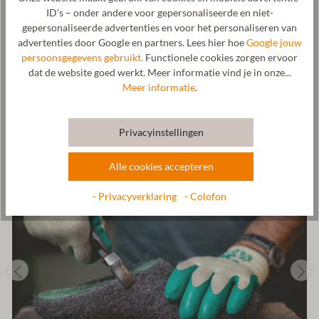
zorgt voor een perfecte pasvorm en is antislip en stil. Deze
ID's – onder andere voor gepersonaliseerde en niet-
hoogwaardige viltslof combineert regionaliteit met een puristisch
gepersonaliseerde advertenties en voor het personaliseren van
design. De elegante viltsloffen zijn bovendien antibacterieel,
advertenties door Google en partners. Lees hier hoe
Google jouw
temperatuurregulerend en zeer robuust. Niet alleen de
persoonsgegevens gebruikt.
Functionele cookies zorgen ervoor
vervaardiging, maar ook de aankoop van de wol en de gehele
dat de website goed werkt. Meer informatie vind je in onze...
productie vindt voor 100% regionaal plaats in Tirol, Oostenrijk.
Meer informatie
.
Fabrikant: Gottstein GmbH, Industriestraße 31, 6430 Ötztal-
Bahnhof, OOSTENRIJK,
office@gottstein.at
Privacyinstellingen
Alle cookies accepteren
- Privacyverklaring
- Colofon