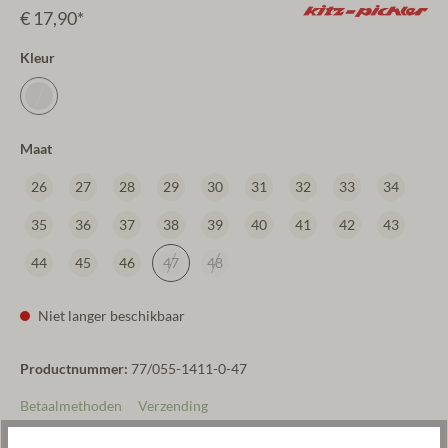
€ 17,90*
Kleur
Maat
26
27
28
29
30
31
32
33
34
35
36
37
38
39
40
41
42
43
44
45
46
47
48
Niet langer beschikbaar
Productnummer:
77/055-1411-0-47
Betaalmethoden
Verzending