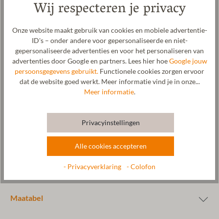
Wij respecteren je privacy
Beschrijving
Onze website maakt gebruik van cookies en mobiele advertentie-
Lamsvacht inlegzool met kurk voor dames, heren en kinderen. De
ID's – onder andere voor gepersonaliseerde en niet-
bovenzijde van deze inlegzool bestaat uit heerlijk zachte
gepersonaliseerde advertenties en voor het personaliseren van
lamsvacht, terwijl de onderzijde is gemaakt van natuurlijk kurk.
advertenties door Google en partners. Lees hier hoe
Google jouw
Deze combinatie zorgt voor de ideale isolatie van je voeten tegen
persoonsgegevens gebruikt.
Functionele cookies zorgen ervoor
optrekkende kou. Lamsvacht is niet alleen bijzonder behaaglijk en
dat de website goed werkt. Meer informatie vind je in onze...
zacht, maar werkt ook temperatuurregulerend en antibacterieel.
Meer informatie
.
Bovendien wordt aan lamsvacht een gezondheidsbevorderende
werking toegeschreven. Onze inlegzool is zeer
onderhoudsvriendelijk en beschermt tegelijkertijd het interieur
Privacyinstellingen
van je schoenen tegen slijtage.
Alle cookies accepteren
- Privacyverklaring
- Colofon
Verzorging
Maatabel