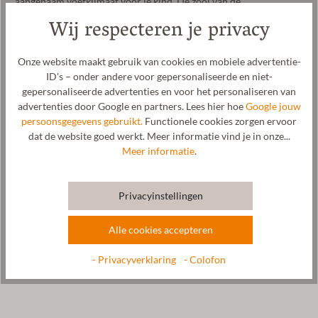
aangenaam voetklimaat voor je kind. De zool van de
kruipschoentjes is gemaakt van plantaardig gelooid leer. Een
Wij respecteren je privacy
ingezette elastische band zorgt voor een goede pasvorm. Niets
staat het wild ravotten thuis, in de peuterspeelzaal en op de
kleuterschool nog in de weg. De schattige versiering van het
Onze website maakt gebruik van cookies en mobiele advertentie-
loopschoentje stelt een hondje voor en is voor de kleintjes
ID's – onder andere voor gepersonaliseerde en niet-
bijzonder spannend. De walkstof wordt in onze fabriek in Tirol
gepersonaliseerde advertenties en voor het personaliseren van
vervaardigd.
advertenties door Google en partners. Lees hier hoe
Google jouw
persoonsgegevens gebruikt.
Functionele cookies zorgen ervoor
Fabrikant: Gottstein GmbH, Industriestraße 31, 6430 Ötztal-
dat de website goed werkt. Meer informatie vind je in onze...
Bahnhof, OOSTENRIJK,
office@gottstein.at
Meer informatie
.
Privacyinstellingen
Verzorging
Alle cookies accepteren
Maatabel
- Privacyverklaring
- Colofon