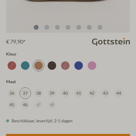
€ 79,90*
Kleur
Maat
36
37
38
39
40
41
42
43
44
45
46
47
48
Beschikbaar, levertijd: 2-5 dagen