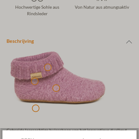
Hochwertige Sohle aus
Von Natur aus atmungsaktiv
Rindsleder
Beschrijving
Gebreide laarsachtige huisschoen van het innovatieve dualknyt-
walkstof voor dames en heren. Bij deze nieuwe breitechniek