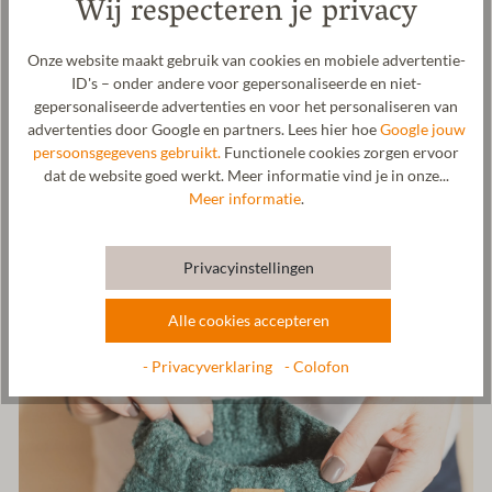
Wij respecteren je privacy
verwerken we twee kleuren tot een onverwoestbare tweekleurige
walkstof. De zool van ruw leer bestaat uit 100% rundleer. Een
Onze website maakt gebruik van cookies en mobiele advertentie-
bijzonder hoogtepunt is de manchet, die kan worden
ID's – onder andere voor gepersonaliseerde en niet-
opengevouwen om het aantrekken te vergemakkelijken.
gepersonaliseerde advertenties en voor het personaliseren van
Schapenwol is verkoelend in de zomer en verwarmend in de
advertenties door Google en partners. Lees hier hoe
Google jouw
winter en zorgt zo het hele jaar door voor een aangenaam
persoonsgegevens gebruikt.
Functionele cookies zorgen ervoor
draagcomfort. Bovendien is schapenwol antibacterieel,
dat de website goed werkt. Meer informatie vind je in onze...
temperatuurregulerend, vuilafstotend en robuust. De
Meer informatie
.
huttenschoen wordt in een speciaal breiproces in onze fabriek in
Tirol gebreid en gewalkt.
Fabrikant: Gottstein GmbH, Industriestraße 31, 6430 Ötztal-
Privacyinstellingen
Bahnhof, OOSTENRIJK,
office@gottstein.at
Alle cookies accepteren
- Privacyverklaring
- Colofon