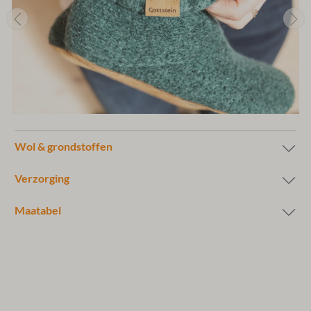
Wol & grondstoffen
Verzorging
Maatabel