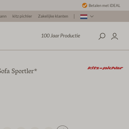
Betalen met iDEAL
mann
kitz pichler
Zakelijke klanten
100 Jaar Productie
ofa Sportler*