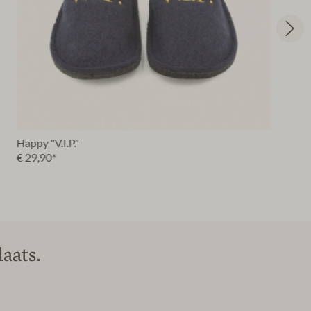
Happy "V.I.P."
€ 29,90*
aats.