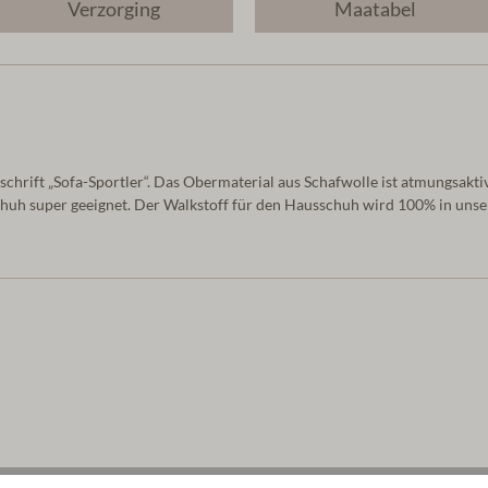
Verzorging
Maatabel
rift „Sofa-Sportler“. Das Obermaterial aus Schafwolle ist atmungsaktiv un
schuh super geeignet. Der Walkstoff für den Hausschuh wird 100% in unser