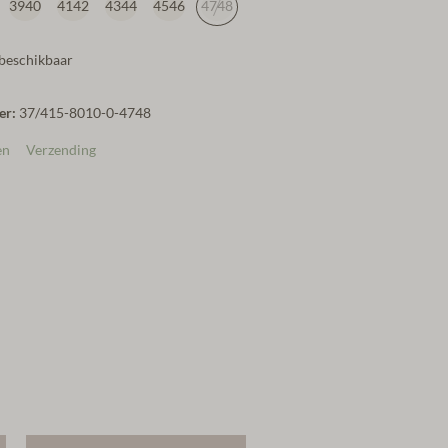
3940
4142
4344
4546
4748
 beschikbaar
er:
37/415-8010-0-4748
en
Verzending