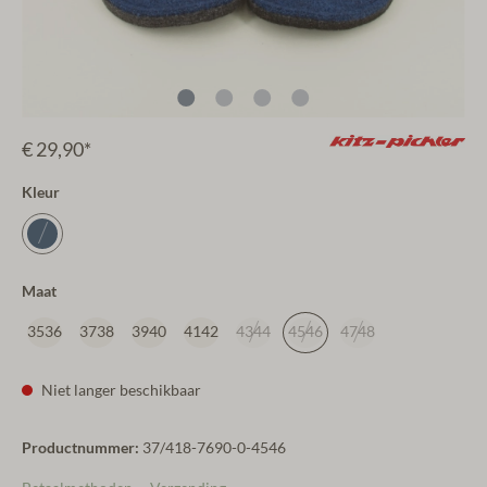
€ 29,90*
Kleur
Maat
3536
3738
3940
4142
4344
4546
4748
Niet langer beschikbaar
Productnummer:
37/418-7690-0-4546