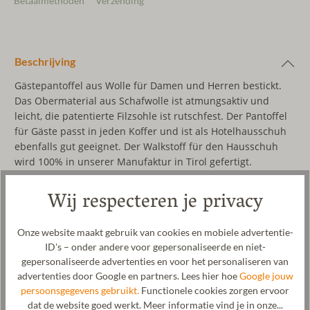
Betaalmethoden
Verzending
Beschrijving
Gästepantoffel aus Wolle für Damen und Herren bestickt.
Das Obermaterial aus Schafwolle ist atmungsaktiv und
leicht, die patentierte Filzsohle ist rutschfest. Der Pantoffel
für Gäste passt in jeden Koffer und ist als Hotelhausschuh
ebenfalls gut geeignet. Der Walkstoff für den Hausschuh
wird 100% in unserer Manufaktur in Tirol gefertigt.
Wij respecteren je privacy
Wol & grondstoffen
Onze website maakt gebruik van cookies en mobiele advertentie-
ID's – onder andere voor gepersonaliseerde en niet-
Verzorging
gepersonaliseerde advertenties en voor het personaliseren van
advertenties door Google en partners. Lees hier hoe
Google jouw
Maatabel
persoonsgegevens gebruikt.
Functionele cookies zorgen ervoor
dat de website goed werkt. Meer informatie vind je in onze...