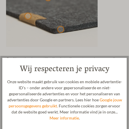
Geef je eethoek een stijlvolle uitstraling met onze hoogwaardige
Wij respecteren je privacy
vilten placemat van 32 x 45 cm. Deze elegante en praktische vilten
placemats zijn de perfecte aanvulling voor elke eettafel en zien er
niet alleen mooi uit, maar bieden ook uitstekende bescherming
Onze website maakt gebruik van cookies en mobiele advertentie-
voor je tafelbladen. De vilten placemat heeft de afmetingen 32 x
ID's – onder andere voor gepersonaliseerde en niet-
45 cm en is ideaal voor de meeste tafelafmetingen. De vilten
gepersonaliseerde advertenties en voor het personaliseren van
placemat biedt voldoende ruimte voor borden, bestek en glazen.
advertenties door Google en partners. Lees hier hoe
Google jouw
Zo wordt het tafelblad perfect beschermd tegen vlekken, krassen
persoonsgegevens gebruikt.
Functionele cookies zorgen ervoor
en hitte. Tegelijkertijd draagt de placemat bij aan een verzorgde
dat de website goed werkt. Meer informatie vind je in onze...
en stijlvolle tafeldecoratie. Onze placemats zijn
Meer informatie
.
onderhoudsvriendelijk en duurzaam. Ze kunnen eenvoudig met
een vochtige doek worden afgeveegd. De hoogwaardige