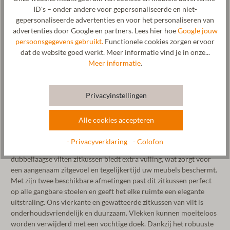
ID's – onder andere voor gepersonaliseerde en niet-
gepersonaliseerde advertenties en voor het personaliseren van
advertenties door Google en partners. Lees hier hoe
Google jouw
persoonsgegevens gebruikt.
Functionele cookies zorgen ervoor
dat de website goed werkt. Meer informatie vind je in onze...
Meer informatie
.
Ervaar het ultieme zitcomfort met ons hoogwaardige, vierkante
Privacyinstellingen
vilt zitkussen. De achterkant van de zitkussens is uitgevoerd in de
kleur antraciet, zodat het zitkussen naar smaak en gelegenheid
Alle cookies accepteren
kan worden gebruikt. Het zitkussen is verkrijgbaar in de
afmetingen 35x35 cm of 40x40 cm. Vilt is een hoogwaardig
- Privacyverklaring
- Colofon
materiaal dat bekend staat om zijn duurzaamheid en comfort. Ons
dubbellaagse vilten zitkussen biedt extra vulling, wat zorgt voor
een aangenaam zitgevoel en tegelijkertijd uw meubels beschermt.
Met zijn twee beschikbare afmetingen past dit zitkussen perfect
op alle gangbare stoelen en geeft het elke ruimte een elegante
uitstraling. Ons vierkante en gewatteerde zitkussen van vilt is
onderhoudsvriendelijk en duurzaam. Vlekken kunnen moeiteloos
worden verwijderd met een vochtige doek. Dankzij het robuuste