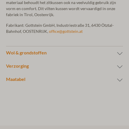
materiaal behoudt het zitkussen ook na veelvuldig gebruik zijn
vorm en comfort. Dit vilten kussen wordt vervaardigd in onze
fabriek in Tirol, Oostenrijk.
Fabrikant: Gottstein GmbH, Industriestraße 31, 6430 Ötztal-
Bahnhof, OOSTENRIJK,
office@gottstein.at
Wol & grondstoffen
Verzorging
Maatabel