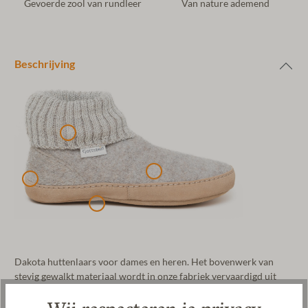
Gevoerde zool van rundleer
Van nature ademend
Beschrijving
Dakota huttenlaars voor dames en heren. Het bovenwerk van
stevig gewalkt materiaal wordt in onze fabriek vervaardigd uit
100% schapenwol. De gewatteerde leren zool is bijzonder zacht
en comfortabel. Met deze huttenlaars loop je stil en zacht, alsof je