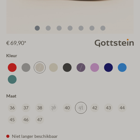
€ 69,90*
Kleur
Maat
36
37
38
39
40
41
42
43
44
45
46
47
Niet langer beschikbaar