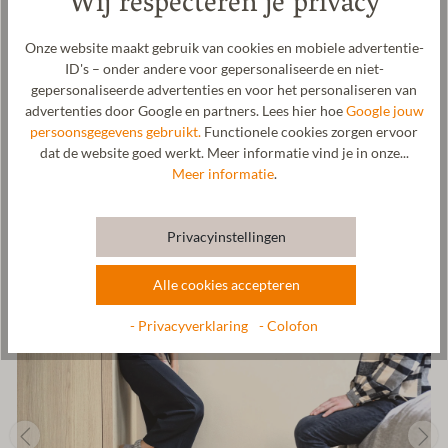
Wij respecteren je privacy
op wolken loopt. De geribde boord zorgt voor een goede pasvorm
en een aangenaam draagcomfort. De volgarenstof wordt met veel
Onze website maakt gebruik van cookies en mobiele advertentie-
vakmanschap in onze fabriek voor deze huttenpantoffel
ID's – onder andere voor gepersonaliseerde en niet-
vervaardigd en met puur Tirools bergwater, zonder enige
gepersonaliseerde advertenties en voor het personaliseren van
toevoegingen, gewalkt. De geribde boord wordt door onze
advertenties door Google en partners. Lees hier hoe
Google jouw
breimeester met veel oog voor detail gebreid en het snijden van
persoonsgegevens gebruikt.
Functionele cookies zorgen ervoor
alle onderdelen, inclusief de zool, vindt plaats in onze fabriek in
dat de website goed werkt. Meer informatie vind je in onze...
Tirol.
Meer informatie
.
Fabrikant: Gottstein GmbH, Industriestraße 31, 6430 Ötztal-
Bahnhof, OOSTENRIJK,
office@gottstein.at
Privacyinstellingen
Alle cookies accepteren
- Privacyverklaring
- Colofon