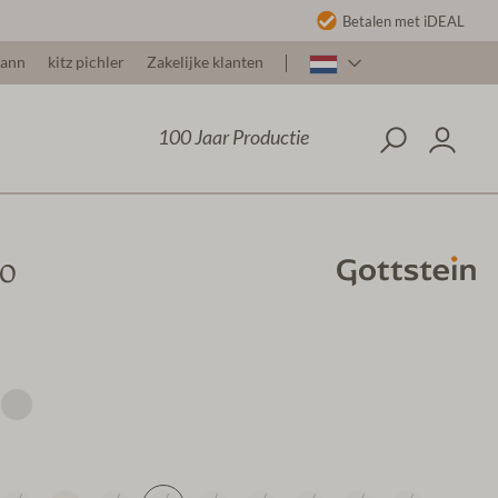
Betalen met iDEAL
mann
kitz pichler
Zakelijke klanten
100 Jaar Productie
CO