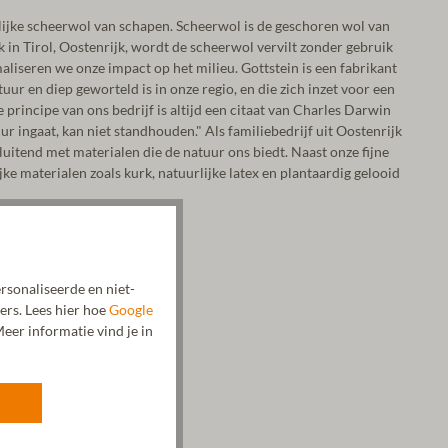
lijke scheerwol van schapen. Scheerwol is de geschoren wol van
k in Tirol, Oostenrijk, wordt de scheerwol vervilt zonder gebruik
liseren we onze impact op het milieu. Gottstein is een fabrikant
ur en diep geworteld is in onze regio, en die zich inzet voor een
principe van ons bedrijf is altijd een citaat van Charles Darwin
ur ingaat, kan niet standhouden." Als familiebedrijf uit Oostenrijk
luitend met materialen die de natuur ons biedt. Naast onze fijne
e materialen zoals kurk, natuurlijke latex en plantaardig gelooid
rsonaliseerde en niet-
ers. Lees hier hoe
Google
eer informatie vind je in