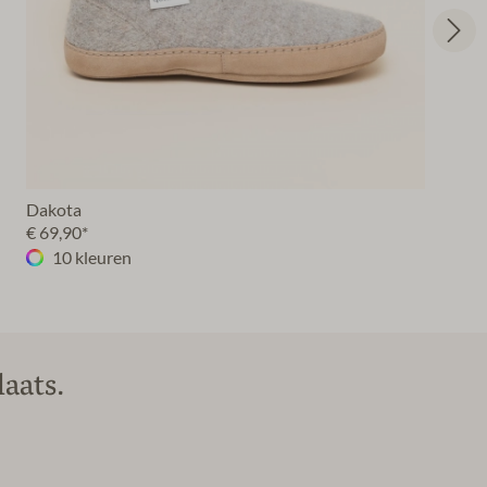
Dakota
€ 69,90*
10 kleuren
aats.