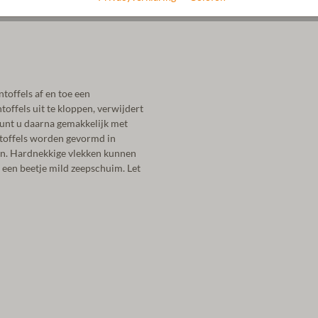
toffels af en toe een
offels uit te kloppen, verwijdert
 kunt u daarna gemakkelijk met
ntoffels worden gevormd in
n. Hardnekkige vlekken kunnen
een beetje mild zeepschuim. Let