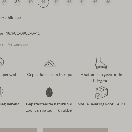
38
39
40
41
42
43
44
45
46
 beschikbaar
er:
48/901-0902-0-41
en
Verzending
chapenwol
Geproduceerd in Europa
Anatomisch gevormde
inlegzool
regulerend
Gepatenteerde naturub®-
Snelle levering voor €4,90
zool van natuurlijk rubber