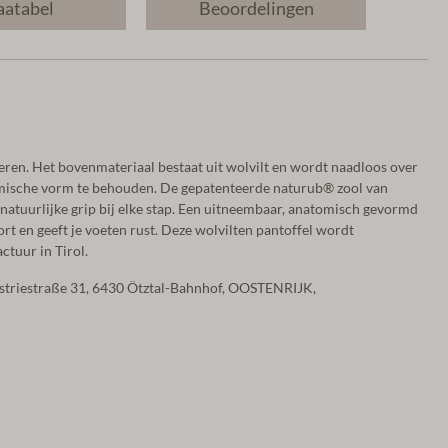
atabel
Beoordelingen
eren. Het bovenmateriaal bestaat uit wolvilt en wordt naadloos over
mische vorm te behouden. De gepatenteerde naturub® zool van
 natuurlijke grip bij elke stap. Een uitneembaar, anatomisch gevormd
rt en geeft je voeten rust. Deze wolvilten pantoffel wordt
ctuur in Tirol.
ustriestraße 31, 6430 Ötztal-Bahnhof, OOSTENRIJK,