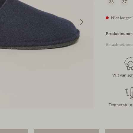
36
37
Niet langer
Productnumm
Betaalmethod
Vilt van s
Temperatuur