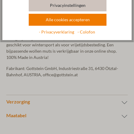
vervaardigd via een complex 3D-breiproces en vervolgens
Privacyinstellingen
gewalkt met zuiver bergbronwater. Hierdoor krijgt de
handschoen zijn vilten uiterlijk. Deze wanten zijn bijzonder
Alle cookies accepteren
weerbestendig en warm. De zoom van de handschoenen is
versierd met ons Gottstein-logo, in reliëf op plantaardig gelooid
- Privacyverklaring
- Colofon
leer. Omdat schapenwol zeer warm en temperatuurregulerend is
en tegelijkertijd zeer duurzaam, is deze handschoen zowel
geschikt voor wintersport als voor vrijetijdsbesteding. Een
bijpassende wollen muts is verkrijgbaar in onze online shop.
100% Made in Austria!
Fabrikant: Gottstein GmbH, Industriestraße 31, 6430 Ötztal-
Bahnhof, AUSTRIA, office@gottstein.at
Verzorging
Maatabel