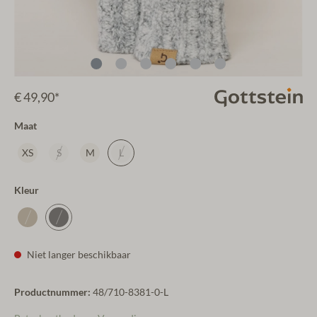
€ 49,90*
Maat
XS
S
M
L
Kleur
Niet langer beschikbaar
Productnummer:
48/710-8381-0-L