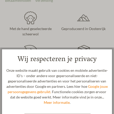
Betaalmethoden
Verzending
Met de hand geselecteerde
Geproduceerd in Oostenrijk
scheerwol
Wij respecteren je privacy
Natuurlijk en duurzaam
Snelle levering voor €4.90
geproduceerd
Onze website maakt gebruik van cookies en mobiele advertentie-
ID's – onder andere voor gepersonaliseerde en niet-
gepersonaliseerde advertenties en voor het personaliseren van
advertenties door Google en partners. Lees hier hoe
Google jouw
Beschrijving
persoonsgegevens gebruikt.
Functionele cookies zorgen ervoor
dat de website goed werkt. Meer informatie vind je in onze...
Een warme handschoen voor dames en heren. Een tijdloze
Meer informatie
.
klassieker. Voor deze wanten gebruiken we zachte en warme
scheerwol. Onze wanten worden in onze Tiroolse werkplaats