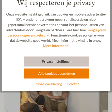
Wij respecteren je privacy
mulesing-vrije schapenwol. In onze fabriek in Tirol verwerken we
de schapenwol tot een gewalkte stof, die het bovenmateriaal van
deze pantoffel vormt. De stevige rubberen zool met
Onze website maakt gebruik van cookies en mobiele advertentie-
kurkinzetstukken is antislip en perfect geschikt om zowel binnen
ID's – onder andere voor gepersonaliseerde en niet-
als buiten mee te lopen. De opening van de pantoffel is omrand
gepersonaliseerde advertenties en voor het personaliseren van
met een wollen band in dezelfde kleur. Het Gottstein-logo, in
advertenties door Google en partners. Lees hier hoe
Google jouw
reliëf op plantaardig gelooid leer, siert bovendien de opening van
persoonsgegevens gebruikt.
Functionele cookies zorgen ervoor
deze pantoffel. Het bovenmateriaal van wol en de wollen band
dat de website goed werkt. Meer informatie vind je in onze...
worden volledig vervaardigd in onze fabriek in Tirol, Oostenrijk.
Meer informatie
.
Fabrikant: Gottstein GmbH, Industriestraße 31, 6430 Ötztal-
Bahnhof, OOSTENRIJK,
office@gottstein.at
Privacyinstellingen
Alle cookies accepteren
- Privacyverklaring
- Colofon