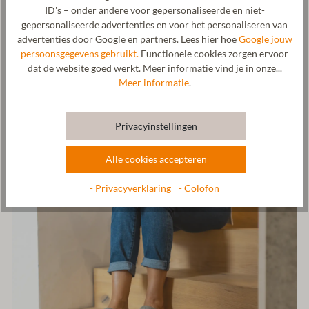
natürlichen Halt bei jedem Schritt. Eine anatomisch geformte
ID's – onder andere voor gepersonaliseerde en niet-
Einlegesohle aus Kork entspannt deine Füße und sorgt für ein
gepersonaliseerde advertenties en voor het personaliseren van
besonders komfortables Tragegefühl dieses Hausschuhs. Der
advertenties door Google en partners. Lees hier hoe
Google jouw
Einstieg des Wollhausschuhs ist mir einer Wollborte eingefasst.
persoonsgegevens gebruikt.
Functionele cookies zorgen ervoor
Das Gottstein Logo geprägt auf vegetabil gegerbten Ledern ziert
dat de website goed werkt. Meer informatie vind je in onze...
den Einstieg des Hausschuhs zusätzlich. Der Walkstoff sowie die
Meer informatie
.
Laufsohle werden in unserer Manufaktur in Tirol gefertigt.
Hersteller: Gottstein GmbH, Industriestraße 31, 6430 Ötztal-
Privacyinstellingen
Bahnhof, AUSTRIA,
office@gottstein.at
Alle cookies accepteren
- Privacyverklaring
- Colofon