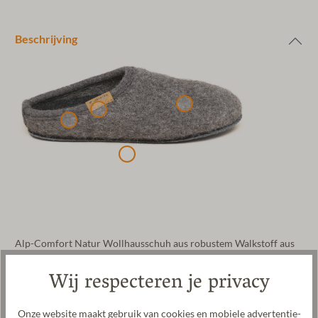
Beschrijving
Alp-Comfort Natur Wollhausschuh aus robustem Walkstoff aus
Shetland-Wolle für Damen und Herren. Das Obermaterial dieses
Wij respecteren je privacy
Hausschuhs besteht aus Bio Schafwolle des Shetlandschafs,
welches auf den rauen Shetlandinseln beheimatet ist. Die
patentierte naturub® Naturkatschuksohle ist rutschfest und gibt
Onze website maakt gebruik van cookies en mobiele advertentie-