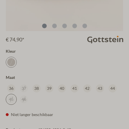
€ 74,90*
Kleur
Maat
36
37
38
39
40
41
42
43
44
45
46
Niet langer beschikbaar