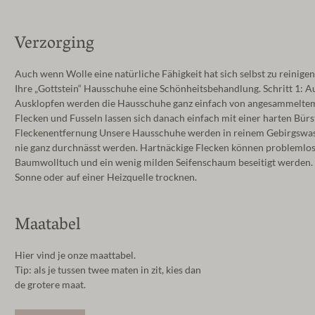
Verzorging
Auch wenn Wolle eine natürliche Fähigkeit hat sich selbst zu reinigen
Ihre „Gottstein“ Hausschuhe eine Schönheitsbehandlung. Schritt 1: 
Ausklopfen werden die Hausschuhe ganz einfach von angesammeltem S
Flecken und Fusseln lassen sich danach einfach mit einer harten Bürst
Fleckenentfernung Unsere Hausschuhe werden in reinem Gebirgswasse
nie ganz durchnässt werden. Hartnäckige Flecken können problemlos
Baumwolltuch und ein wenig milden Seifenschaum beseitigt werden. A
Sonne oder auf einer Heizquelle trocknen.
Maatabel
Hier vind je onze maattabel.
Tip: als je tussen twee maten in zit, kies dan
de grotere maat.