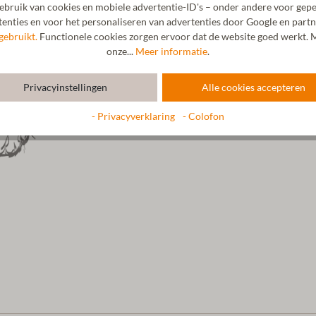
bruik van cookies en mobiele advertentie-ID's – onder andere voor gepe
een levend schaap. In onze fabrie
enties en voor het personaliseren van advertenties door Google en partn
van chemicaliën. Hierdoor minima
gebruikt.
Functionele cookies zorgen ervoor dat de website goed werkt. M
die nauw verbonden is met de natu
onze...
Meer informatie
.
verantwoord milieu. Het leidende 
geweest: "Alles wat tegen de natu
Privacyinstellingen
Alle cookies accepteren
werken we al generaties lang uits
scheerwol gebruiken we natuurlijk
- Privacyverklaring
- Colofon
leer voor onze vilten slippers.