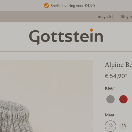
Snelle levering voor €4,90
magicfelt
Steg
Alpine B
€ 54,90*
Kleur
Maat
22
23