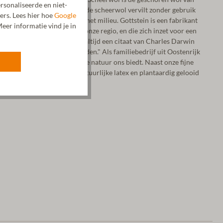
rsonaliseerde en niet-
k in Tirol, Oostenrijk, wordt de scheerwol vervilt zonder gebruik
ers. Lees hier hoe
Google
liseren we onze impact op het milieu. Gottstein is een fabrikant
eer informatie vind je in
ur en diep geworteld is in onze regio, en die zich inzet voor een
principe van ons bedrijf is altijd een citaat van Charles Darwin
ur ingaat, kan niet standhouden." Als familiebedrijf uit Oostenrijk
luitend met materialen die de natuur ons biedt. Naast onze fijne
e materialen zoals kurk, natuurlijke latex en plantaardig gelooid