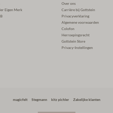
B
Over ons
der Eigen Merk
Carrière bij Gottstein
2B
Privacyverklaring
Algemene voorwaarden
Colofon
Herroepingsrecht
Gottstein Store
Privacy-Instellingen
magicfelt
Stegmann
kitz pichler
Zakelijke klanten