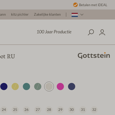
Betalen met iDEAL
mann
kitz pichler
Zakelijke klanten
100 Jaar Productie
oot RU
24
25
26
27
28
29
30
31
32