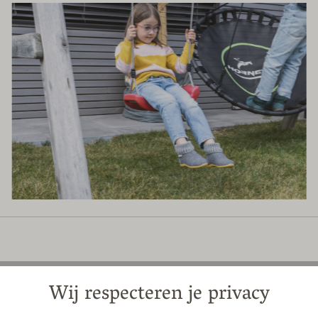
Wij respecteren je privacy
Scheerwol
Wij gebruiken uitsluitend natuur