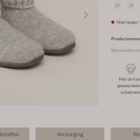
33
34
Niet langer
Productnumm
Betaalmethod
Met de ha
geselecteer
scheerwo
dstoffen
Verzorging
Ma