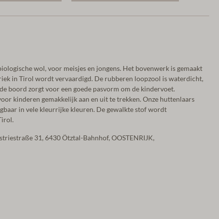
iologische wol, voor meisjes en jongens. Het bovenwerk is gemaakt
briek in Tirol wordt vervaardigd. De rubberen loopzool is waterdicht,
eide boord zorgt voor een goede pasvorm om de kindervoet.
voor kinderen gemakkelijk aan en uit te trekken. Onze huttenlaars
jgbaar in vele kleurrijke kleuren. De gewalkte stof wordt
irol.
ustriestraße 31, 6430 Ötztal-Bahnhof, OOSTENRIJK,