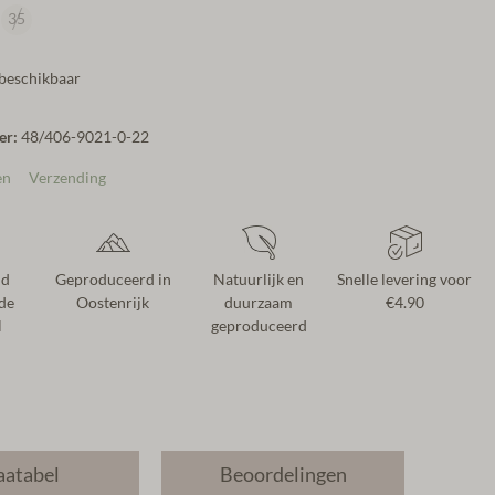
35
 beschikbaar
er:
48/406-9021-0-22
en
Verzending
nd
Geproduceerd in
Natuurlijk en
Snelle levering voor
de
Oostenrijk
duurzaam
€4.90
l
geproduceerd
atabel
Beoordelingen