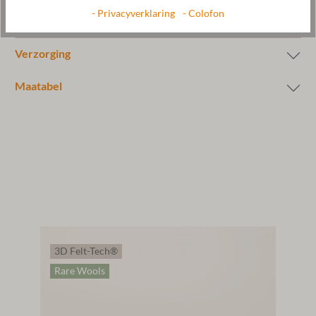
arbeidsomstandigheden.
- Privacyverklaring
- Colofon
Verzorging
Maatabel
3D Felt-Tech®
Rare Wools