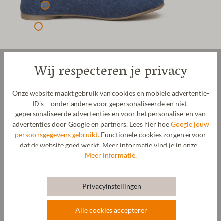
Wij respecteren je privacy
Onze website maakt gebruik van cookies en mobiele advertentie-
Stegmann 403 wollen ballerina voor dames. Het bovenmateriaal
ID's – onder andere voor gepersonaliseerde en niet-
van deze schoen bestaat uit 100% mulesing-vrije scheerwol, die
gepersonaliseerde advertenties en voor het personaliseren van
dubbelzijdig is gelamineerd voor een stijlvolle double-face optiek.
advertenties door Google en partners. Lees hier hoe
Google jouw
De comfortabele, waterbestendige rubberen zool maakt het
persoonsgegevens gebruikt.
Functionele cookies zorgen ervoor
mogelijk om deze ballerina zowel binnen als buiten te dragen.
dat de website goed werkt. Meer informatie vind je in onze...
Door de moderne uitstraling is deze wollen ballerina perfect te
Meer informatie
.
combineren als outdoorschoen bij elke outfit. Scheerwol is
ademend, zacht, antibacterieel en temperatuurregulerend.
Hierdoor is de ballerina uitermate geschikt voor zowel de zomer
Privacyinstellingen
als de winter. De gekookte wol voor deze ballerina wordt
vervaardigd in onze eigen manufactuur in Tirol, Oostenrijk. De
uiteindelijke assemblage vindt plaats bij ons vertrouwde
Alle cookies accepteren
partnerbedrijf in Spanje, onder eerlijke en gecontroleerde