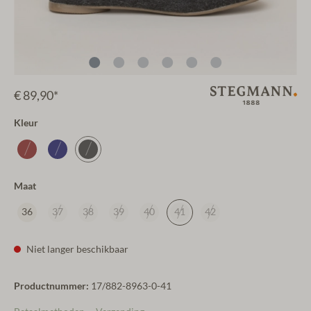
€ 89,90*
Kleur
Maat
36
37
38
39
40
41
42
Niet langer beschikbaar
Productnummer:
17/882-8963-0-41