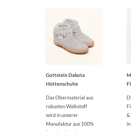
Gottstein Dakota
M
Hüttenschuhe
F
Das Obermaterial aus
D
robusten Walkstoff
F
wird in unserer
&
Manufaktur aus 100%
i