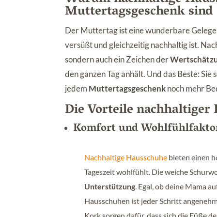
Muttertagsgeschenk sind
Der Muttertag ist eine wunderbare Gelegen
versüßt und gleichzeitig nachhaltig ist. Na
sondern auch ein Zeichen der
Wertschätz
den ganzen Tag anhält. Und das Beste: Sie 
jedem
Muttertagsgeschenk
noch mehr Bed
Die Vorteile nachhaltige
Komfort und Wohlfühlfakto
Nachhaltige Hausschuhe
bieten einen 
Tageszeit wohlfühlt. Die weiche Schurwo
Unterstützung
. Egal, ob deine Mama au
Hausschuhen ist jeder Schritt angeneh
Kork sorgen dafür, dass sich die Füße 