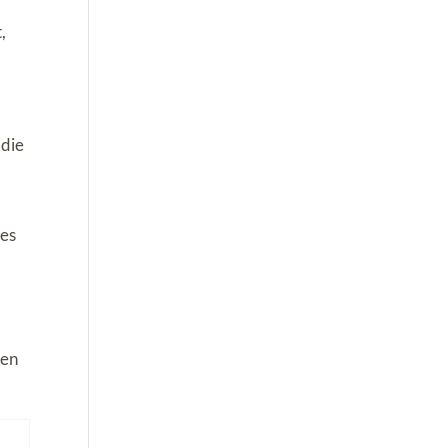
,
 die
n
e
ges
hen