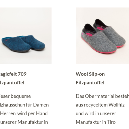
agicfelt 709
Wool Slip-on
ilzpantoffel
Filzpantoffel
ieser bequeme
Das Obermaterial besteh
ilzhausschuh für Damen
aus recyceltem Wollfilz
 Herren wird per Hand
und wird in unserer
n unserer Manufaktur in
Manufaktur in Tirol