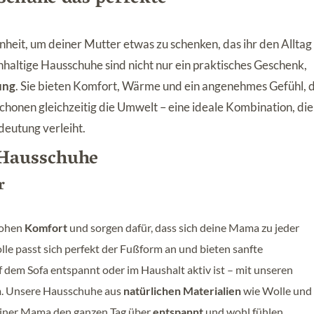
heit, um deiner Mutter etwas zu schenken, das ihr den Alltag
chhaltige Hausschuhe sind nicht nur ein praktisches Geschenk,
ung
. Sie bieten Komfort, Wärme und ein angenehmes Gefühl, 
schonen gleichzeitig die Umwelt – eine ideale Kombination, die
eutung verleiht.
r Hausschuhe
r
hohen
Komfort
und sorgen dafür, dass sich deine Mama zu jeder
lle passt sich perfekt der Fußform an und bieten sanfte
f dem Sofa entspannt oder im Haushalt aktiv ist – mit unseren
m. Unsere Hausschuhe aus
natürlichen Materialien
wie Wolle und
deiner Mama den ganzen Tag über
entspannt
und wohl fühlen.