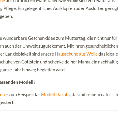
uhe
aus natürlichen Materialien wie Wolle sind von Natur aus
Pflege. Ein gelegentliches Ausklopfen oder Auslüften genügt
ugeben.
e wunderbare Geschenkidee zum Muttertag, die nicht nur für
rn auch der Umwelt zugutekommt. Mit ihren gesundheitliche
er Langlebigkeit sind unsere
Hausschuhe aus Wolle
das ideal
chuhe von Gottstein und schenke deiner Mama ein nachhalti
 ganze Jahr hinweg begleiten wird.
passenden Modell?
men
– zum Beispiel das
Modell Dakota
, das mit seinem natürlic
eistert.