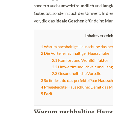
sondern auch
umweltfreundlich
und
langl
Gutes tut, sondern auch der Umwelt. In die
vor, die das
ideale Geschenk
für deine Mam
Inhaltsverzeich
1
Warum nachhaltige Hausschuhe das per
2
Die Vorteile nachhaltiger Hausschuhe
2.1
Komfort und Wohlfühlfaktor
2.2
Umweltfreundlichkeit und Langl
2.3
Gesundheitliche Vorteile
3
So findest du das perfekte Paar Haussc
4
Pflegeleichte Hausschuhe: Damit das Mu
5
Fazit
Warum nachhaltige Hauss