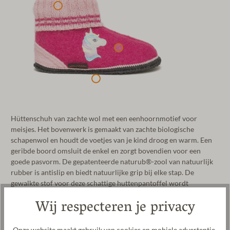
Hüttenschuh van zachte wol met een eenhoornmotief voor
meisjes. Het bovenwerk is gemaakt van zachte biologische
schapenwol en houdt de voetjes van je kind droog en warm. Een
geribde boord omsluit de enkel en zorgt bovendien voor een
goede pasvorm. De gepatenteerde naturub®-zool van natuurlijk
rubber is antislip en biedt natuurlijke grip bij elke stap. De
gewalkte stof voor deze schattige huttenpantoffel wordt
vervaardigd in onze fabriek in Tirol.
Wij respecteren je privacy
Fabrikant: Gottstein GmbH, Industriestraße 31, 6430 Ötztal-
Bahnhof, OOSTENRIJK, office@gottstein.at
Onze website maakt gebruik van cookies en mobiele advertentie-