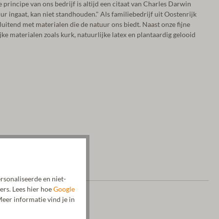
principe van ons bedrijf is altijd een citaat van Charles Darwin
ur ingaat, kan niet standhouden." Als familiebedrijf uit Oostenrijk
luitend met materialen die de natuur ons biedt. Naast onze fijne
e materialen zoals kurk, natuurlijke latex en plantaardig gelooid
rsonaliseerde en niet-
ers. Lees hier hoe
Google
eer informatie vind je in