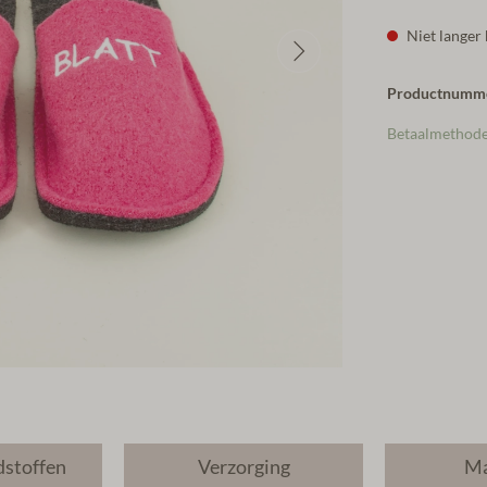
Niet langer
Productnumm
Betaalmethod
dstoffen
Verzorging
Ma