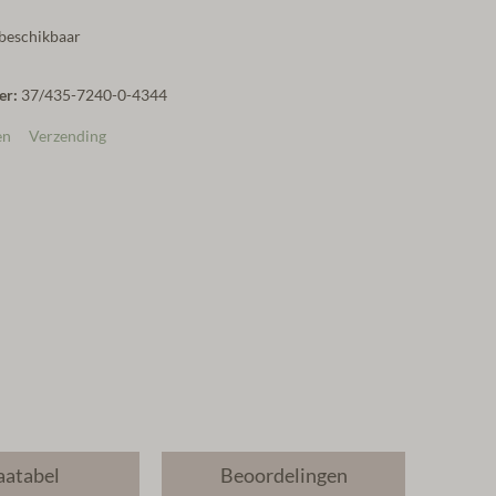
 beschikbaar
er:
37/435-7240-0-4344
en
Verzending
atabel
Beoordelingen