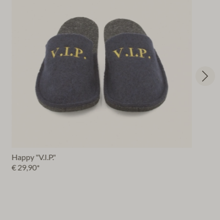
Happy "V.I.P."
€ 29,90*