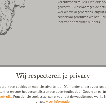
verantwoord milieu. Het leidende 
geweest: "Alles wat tegen de natu
werken we al generaties lang uits
scheerwol gebruiken we natuurlijk
leer voor onze vilten slippers.
Wij respecteren je privacy
bruik van cookies en mobiele advertentie-ID's – onder andere voor gepe
enties en voor het personaliseren van advertenties door Google en partn
gebruikt.
Functionele cookies zorgen ervoor dat de website goed werkt. M
onze...
Meer informatie
.