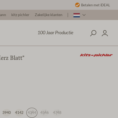
Betalen met iDEAL
mann
kitz pichler
Zakelijke klanten
100 Jaar Productie
erz Blatt"
3940
4142
4344
4546
4748