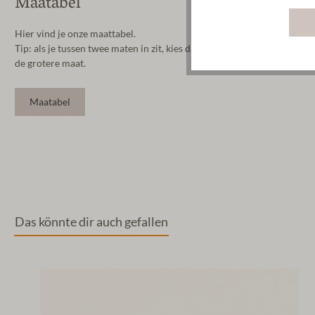
Maatabel
Hier vind je onze maattabel.
Tip: als je tussen twee maten in zit, kies dan
de grotere maat.
Maatabel
Das könnte dir auch gefallen