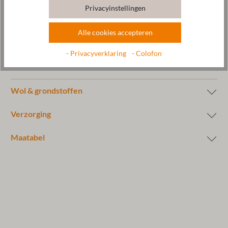
Fabrikant: Gottstein GmbH, Industriestraße 31, 6430 Ötztal-
Privacyinstellingen
Bahnhof, OOSTENRIJK, office@gottstein.at
Alle cookies accepteren
- Privacyverklaring
- Colofon
Wol & grondstoffen
Verzorging
Maatabel