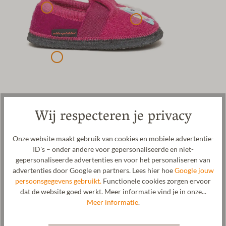
Wij respecteren je privacy
Kinderslof voor meisjes met een eenhoornapplicatie en elastiek
voor een goede pasvorm. De bovenstof van deze slof is gemaakt
van biologische schapenwol. De gepatenteerde naturub®-zool
Onze website maakt gebruik van cookies en mobiele advertentie-
van natuurlijk rubber is antislip en biedt natuurlijke grip bij elke
ID's – onder andere voor gepersonaliseerde en niet-
stap. Een elastische band zorgt voor een goede pasvorm en maakt
gepersonaliseerde advertenties en voor het personaliseren van
het tegelijkertijd gemakkelijk om de slof aan en uit te trekken.
advertenties door Google en partners. Lees hier hoe
Google jouw
Vooral het eenhoornmotief laat meisjesharten sneller kloppen.
persoonsgegevens gebruikt.
Functionele cookies zorgen ervoor
De gewalkte stof wordt in onze fabriek in Tirol vervaardigd. De
dat de website goed werkt. Meer informatie vind je in onze...
kinderslof kan op 30 °C op een fijnwasprogramma worden
Meer informatie
.
gewassen.